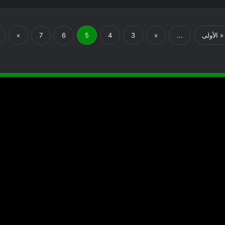
« الأولى
...
«
3
4
5
6
7
»