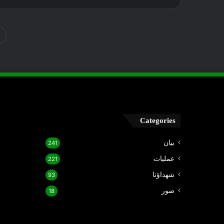
Categories
بيان
241
عمليات
221
شهداؤنا
93
صور
18