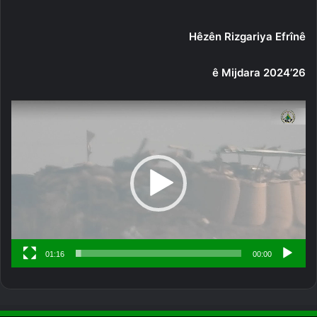
Hêzên Rizgariya Efrînê
26’ê Mijdara 2024
مشغل
الفيديو
01:16
00:00