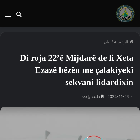
بحث
الق
عن
الرئيسية
/
بيان
Di roja 22’ê Mijdarê de li Xeta
Ezazê hêzên me çalakiyekî
sekvanî lidardixin
2024-11-26
دقيقة واحدة