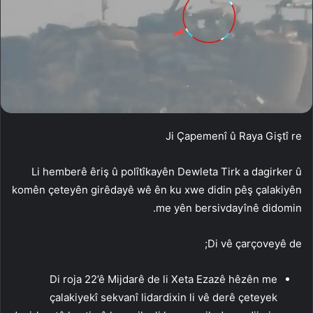
Ji Çapemenî û Raya Giştî re
Li hemberê êriş û polîtîkayên Dewleta Tirk a dagirker û
komên çeteyên girêdayê wê ên ku xwe didin pêş çalakiyên
me yên bersivdayînê didomin.
Di vê çarçoveyê de;
Di roja 22’ê Mijdarê de li Xeta Ezazê hêzên me
çalakiyekî sekvanî lidardixin li vê derê çeteyek