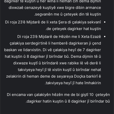
dagirker tê kuştin û her wiha li heman cih dema dijmin
dixwzaê cenazeyê kuştiyê xwe bigre dibin armance
segvanên me û çeteyek din tê kuştin.
Di roja 23’ê Mijdarê de li xeta Şera di çalakiya sekvanî
de çeteyek dagirker hat kuştin.
Di roja 23’ê Mijdarê de Hêzên me li Xeta Ezazê
çalakiya serdegirtinê li hemberê dagirkeran ji çend
baskan ve lidarxistin. Di vê çalakiya heyî de 7 dagirker
hat kuştin û 8 dagirker jî birîndar bû. Dema dijmin tê û
dixwaze kuştî û birîndarê xwe rabike lê vê derê li
takviyeya heyî jî tê xistin kuştî û birîndar nehat
zelakirin di heman deme de seyareya Doçka barkirî ê
takviyeya heyî jî hate îmhakirin.
Di encama van çalakiyên hêzên me de bi giştî 10 çeteyên
dagirker hatin kuştin û 8 dagirker jî birîndar bû.