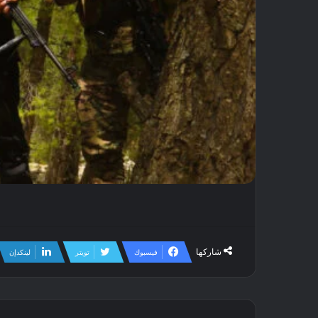
شاركها
فيسبوك
تويتر
لينكدإن