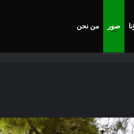
ا
صور
من نحن