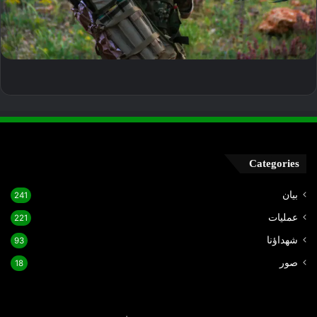
Categories
بيان
241
عمليات
221
شهداؤنا
93
صور
18