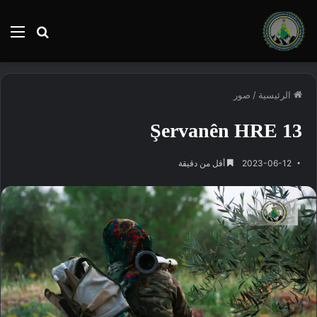
بحث
الق
عن
الرئيسية
/
صور
Şervanên HRE 13
2023-06-12
أقل من دقيقة