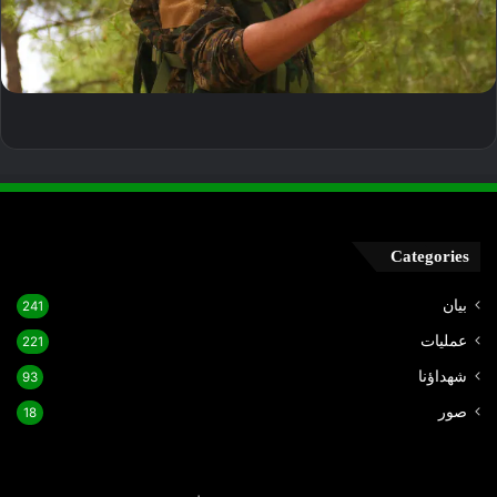
Categories
بيان
241
عمليات
221
شهداؤنا
93
صور
18