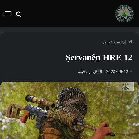
بحث
الق
عن
الرئيسية
/
صور
Şervanên HRE 12
2023-06-12
أقل من دقيقة