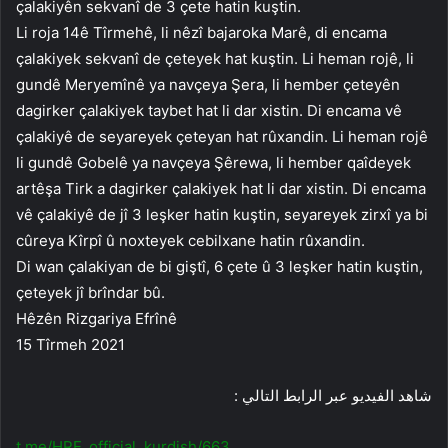
çalakiyên sekvanî de 3 çete hatin kuştin.
Li roja 14ê Tîrmehê, li nêzî bajaroka Marê, di encama
çalakiyek sekvanî de çeteyek hat kuştin. Li heman rojê, li
gundê Meryemînê ya navçeya Şera, li hember çeteyên
dagirker çalakiyek taybet hat li dar xistin. Di encama vê
çalakiyê de seyareyek çeteyan hat rûxandin. Li heman rojê
li gundê Gobelê ya navçeya Şêrewa, li hember qaîdeyek
artêşa Tirk a dagirker çalakiyek hat li dar xistin. Di encama
vê çalakiyê de jî 3 leşker hatin kuştin, seyareyek zirxî ya bi
cûreya Kîrpî û noxteyek cebilxane hatin rûxandin.
Di wan çalakiyan de bi giştî, 6 çete û 3 leşker hatin kuştin,
çeteyek jî brîndar bû.
Hêzên Rizgariya Efrînê
15 Tîrmeh 2021
شاهد الفيديو عبر الرابط التالي :
t.me/HRE_official_kurdish/663