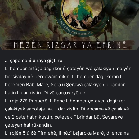
Ji çapemenî û raya giştî re
Li hember artêşa dagirker û çeteyên wê çalakiyên me yên
bersivdayinê berdewam dikin. Li hember dagirkeran li
herêmên Bab, Marê, Şera û Şêrawa çalakiyên bibandor
hatin li dar xistin. Di vê çarçoveyê de;
Li roja 27ê Pûşberê, li Babê li hember çeteyên dagirker
çalakiyek sabotajê hat li dar xistin. Di encama vê çalakiyê
de 2 çete hatin kuştin, çeteyek jî brîndar bû. Seyareyê
çeteyan hat rûxandin.
Li rojên 5 û 6ê Tîrmehê, li nêzî bajaroka Marê, di encama