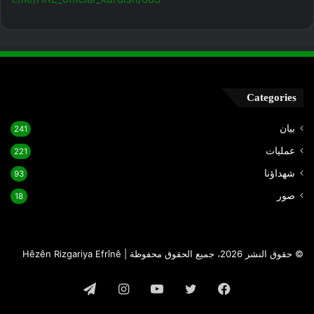
Categories
بيان
241
عمليات
221
شهداؤنا
93
صور
18
© حقوق النشر 2026، جميع الحقوق محفوظة | Hêzên Rizgariya Efrînê
فيسبوك
تويتر
يوتيوب
انستقرام
تيلقرام