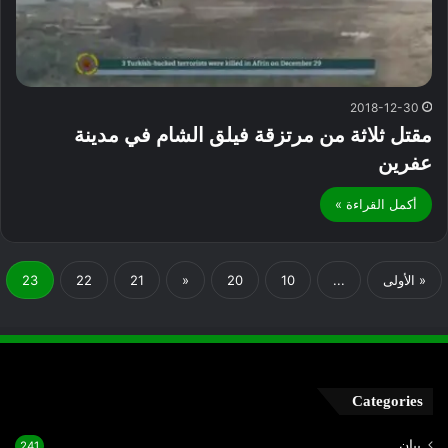
2018-12-30
مقتل ثلاثة من مرتزقة فيلق الشام في مدينة
عفرين
أكمل القراءة »
« الأولى
...
10
20
«
21
22
23
Categories
بيان
241